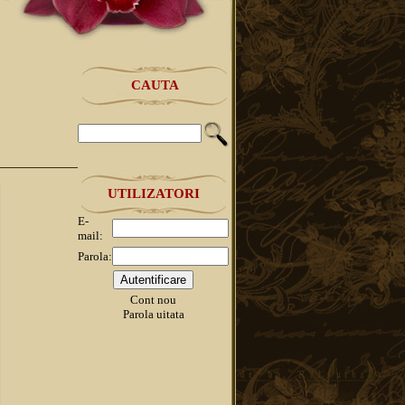
CAUTA
UTILIZATORI
E-
mail:
Parola:
Cont nou
Parola uitata