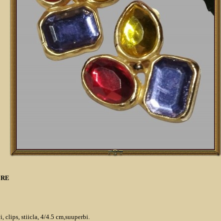
ERE
, clips, stiicla, 4/4.5 cm,suuperbi.