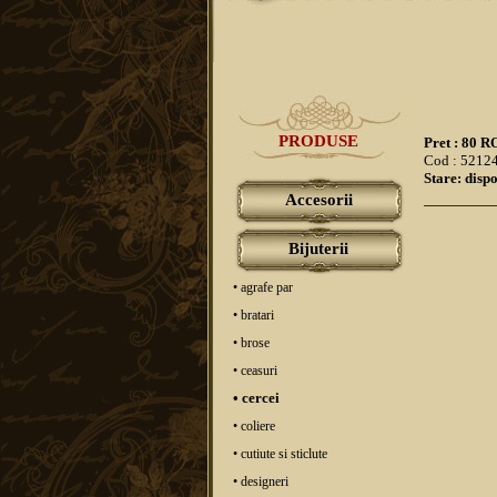
PRODUSE
Pret : 80 
Cod : 5212
Stare: dispo
Accesorii
Bijuterii
• agrafe par
• bratari
• brose
• ceasuri
• cercei
• coliere
• cutiute si sticlute
• designeri