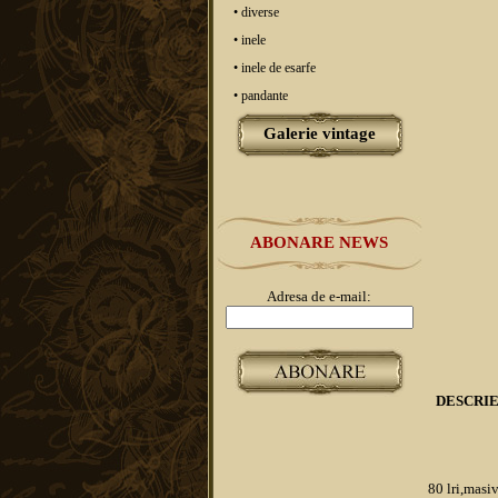
• diverse
• inele
• inele de esarfe
• pandante
Galerie vintage
ABONARE NEWS
Adresa de e-mail:
DESCRI
80 lri,masivi