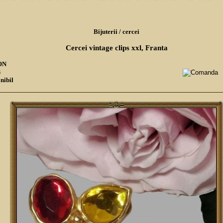
Bijuterii
/
cercei
Cercei vintage clips xxl, Franta
RON
4
nibil