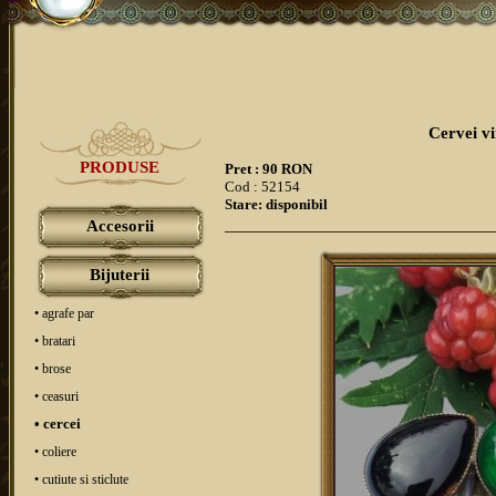
Cervei vi
PRODUSE
Pret : 90 RON
Cod : 52154
Stare: disponibil
Accesorii
Bijuterii
• agrafe par
• bratari
• brose
• ceasuri
• cercei
• coliere
• cutiute si sticlute