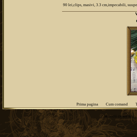
90 lei,clips, masivi, 3.3 cm,impecabili, suup
Prima pagina
Cum comand
Servicii
creare site