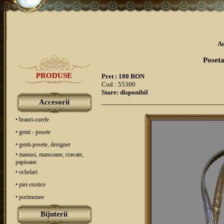
Ac
Poseta
PRODUSE
Pret : 100 RON
Cod : 55300
Stare: disponibil
Accesorii
• brauri-curele
• genti - posete
• genti-posete, designer
• manusi, mansoane, cravate,
papioane.
• ochelari
• piei exotice
• portmonee
Bijuterii