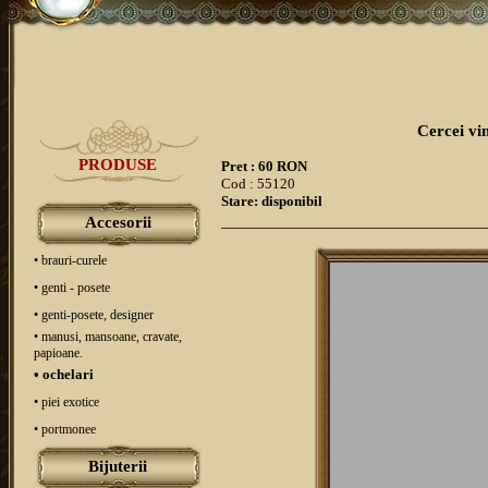
Cercei vi
PRODUSE
Pret : 60 RON
Cod : 55120
Stare: disponibil
Accesorii
• brauri-curele
• genti - posete
• genti-posete, designer
• manusi, mansoane, cravate,
papioane.
• ochelari
• piei exotice
• portmonee
Bijuterii