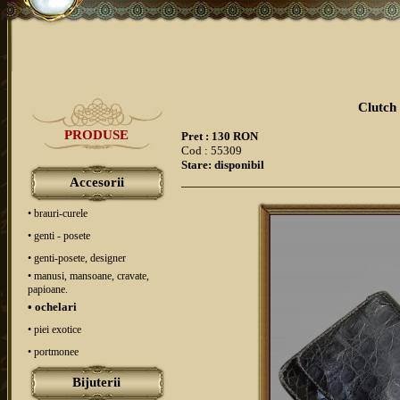
Clutch 
PRODUSE
Pret : 130 RON
Cod : 55309
Stare: disponibil
Accesorii
• brauri-curele
• genti - posete
• genti-posete, designer
• manusi, mansoane, cravate,
papioane.
• ochelari
• piei exotice
• portmonee
Bijuterii