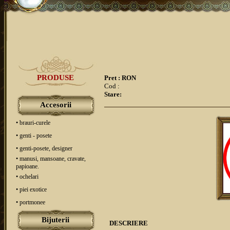
PRODUSE
Pret : RON
Cod :
Stare:
Accesorii
• brauri-curele
• genti - posete
• genti-posete, designer
• manusi, mansoane, cravate,
papioane.
• ochelari
• piei exotice
• portmonee
Bijuterii
DESCRIERE