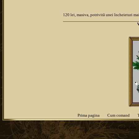
120 lei, masiva, potrivită unei încheieturi m
Prima pagina
Cum comand
Servicii
creare site