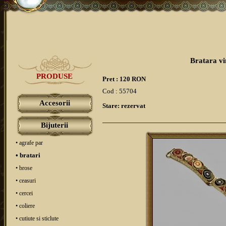
Bratara vi
PRODUSE
Pret : 120 RON
Cod : 55704
Accesorii
Stare: rezervat
Bijuterii
• agrafe par
• bratari
• brose
• ceasuri
• cercei
• coliere
• cutiute si sticlute