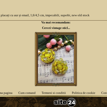
s, placați cu aur și email, 1,6/4,5 cm, impecabili, superbi, new old stock
Va mai recomandam:
Cercei vintage sticl...
ma pagina
Cum comand
Termeni si conditii
Politica de cookie
Con
Servicii
creare site