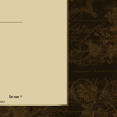
In sus ^
tact