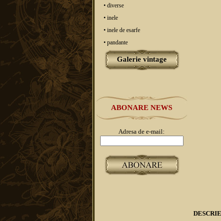
• diverse
• inele
• inele de esarfe
• pandante
Galerie vintage
ABONARE NEWS
Adresa de e-mail:
DESCRI