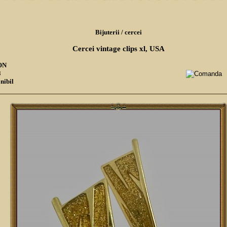
Bijuterii
/
cercei
Cercei vintage clips xl, USA
RON
8
nibil