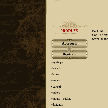
PRODUSE
Pret : 60 
Cod : 5579
Stare: dispo
Accesorii
Bijuterii
• agrafe par
• bratari
• brose
• ceasuri
• cercei
• coliere
• cutiute si sticlute
• designeri