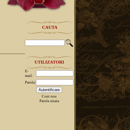
CAUTA
UTILIZATORI
E-
mail:
Parola:
Cont nou
Parola uitata