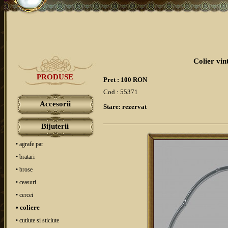
Colier vin
PRODUSE
Pret : 100 RON
Cod : 55371
Accesorii
Stare: rezervat
Bijuterii
• agrafe par
• bratari
• brose
• ceasuri
• cercei
• coliere
• cutiute si sticlute