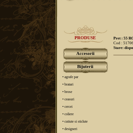
PRODUSE
Pret : 55 
Cod : 5170
Stare: dispo
Accesorii
Bijuterii
• agrafe par
• bratari
• brose
• ceasuri
• cercei
• coliere
• cutiute si sticlute
• designeri