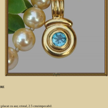
ERE
,placat cu aur, cristal, 2.5 cmzimpecabil.