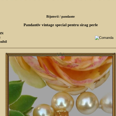
Bijuterii
/
pandante
Pandantiv vintage special pentru sirag perle
RON
6
nibil