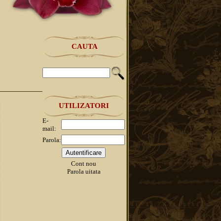
CAUTA
UTILIZATORI
E-
mail:
Parola:
Cont nou
Parola uitata