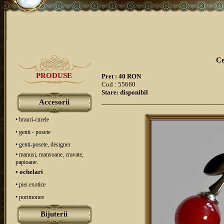
Ce
PRODUSE
Pret : 40 RON
Cod : 55660
Stare: disponibil
Accesorii
• brauri-curele
• genti - posete
• genti-posete, designer
• manusi, mansoane, cravate,
papioane.
• ochelari
• piei exotice
• portmonee
Bijuterii