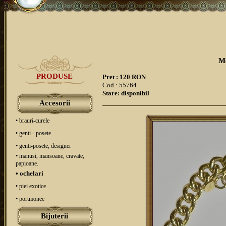
Mo
PRODUSE
Pret : 120 RON
Cod : 55764
Stare: disponibil
Accesorii
• brauri-curele
• genti - posete
• genti-posete, designer
• manusi, mansoane, cravate,
papioane.
• ochelari
• piei exotice
• portmonee
Bijuterii