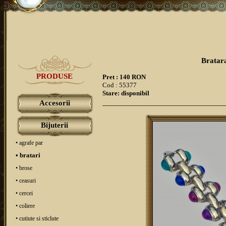
Bratara
PRODUSE
Pret : 140 RON
Cod : 55377
Stare: disponibil
Accesorii
Bijuterii
• agrafe par
• bratari
• brose
• ceasuri
• cercei
• coliere
• cutiute si sticlute