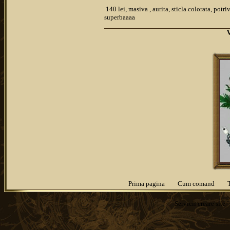
140 lei, masiva , aurita, sticla colorata, pot
superbaaaa
Prima pagina
Cum comand
Servicii
creare site