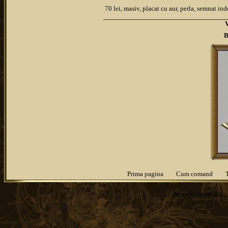
70 lei, masiv, placat cu aur, perla, semnat in
B
Prima pagina
Cum comand
Servicii
creare site