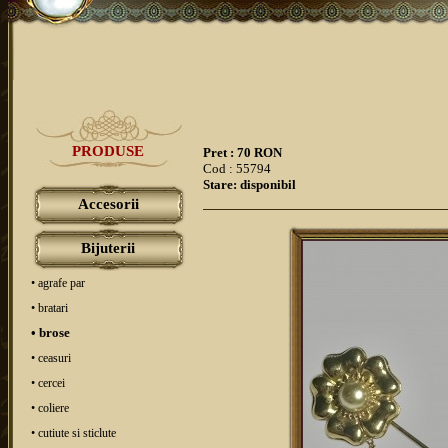
PRODUSE
Pret : 70 RON
Cod : 55794
Stare: disponibil
Accesorii
Bijuterii
• agrafe par
• bratari
• brose
• ceasuri
• cercei
• coliere
• cutiute si sticlute