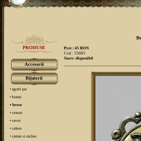
Br
PRODUSE
Pret : 45 RON
Cod : 55685
Stare: disponibil
Accesorii
Bijuterii
• agrafe par
• bratari
• brose
• ceasuri
• cercei
• coliere
• cutiute si sticlute