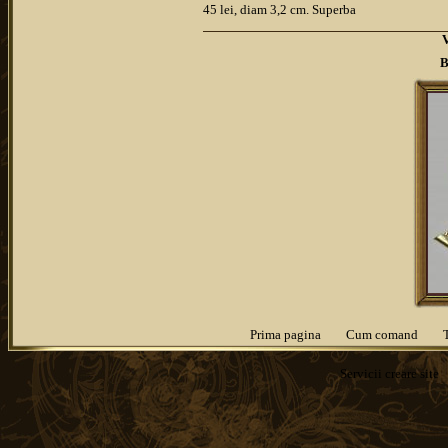
45 lei, diam 3,2 cm. Superba
B
Prima pagina
Cum comand
Servicii
creare site