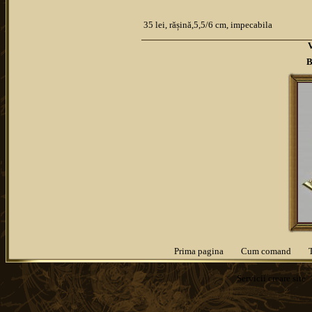
35 lei, rășină,5,5/6 cm, impecabila
B
Prima pagina
Cum comand
Servicii
creare site