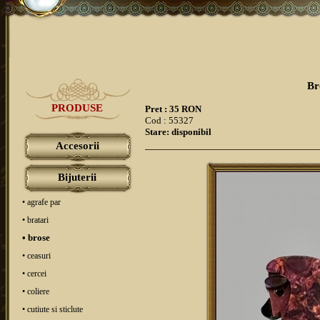
Br
PRODUSE
Pret : 35 RON
Cod : 55327
Stare: disponibil
Accesorii
Bijuterii
• agrafe par
• bratari
• brose
• ceasuri
• cercei
• coliere
• cutiute si sticlute