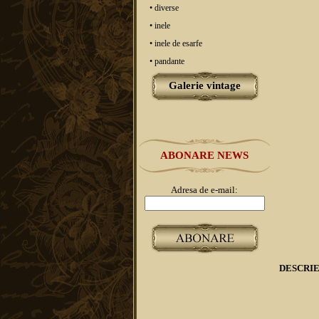
• diverse
• inele
• inele de esarfe
• pandante
Galerie vintage
ABONARE NEWS
Adresa de e-mail:
DESCRI