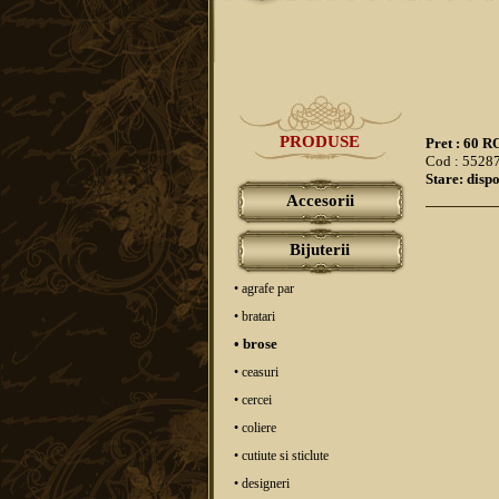
PRODUSE
Pret : 60 
Cod : 5528
Stare: dispo
Accesorii
Bijuterii
• agrafe par
• bratari
• brose
• ceasuri
• cercei
• coliere
• cutiute si sticlute
• designeri