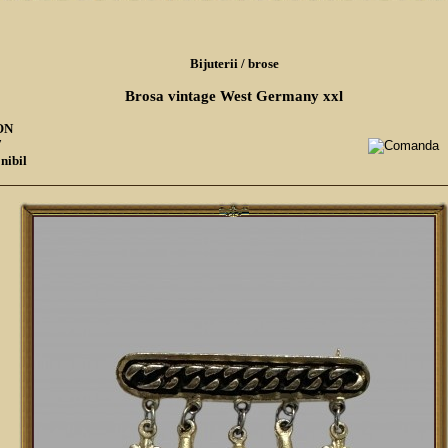
Bijuterii
/
brose
Brosa vintage West Germany xxl
RON
7
nibil