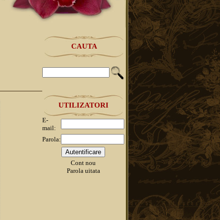
CAUTA
UTILIZATORI
E-
mail:
Parola:
Cont nou
Parola uitata