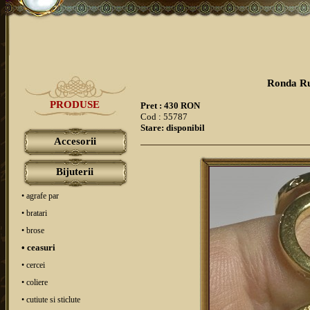
Ronda Ru
PRODUSE
Pret : 430 RON
Cod : 55787
Stare: disponibil
Accesorii
Bijuterii
• agrafe par
• bratari
• brose
• ceasuri
• cercei
• coliere
• cutiute si sticlute