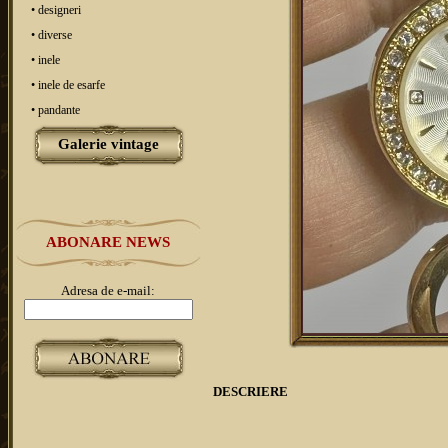
• designeri
• diverse
• inele
• inele de esarfe
• pandante
Galerie vintage
ABONARE NEWS
Adresa de e-mail:
DESCRIERE