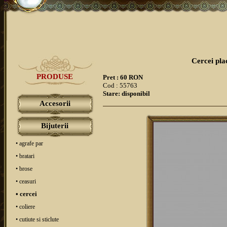
Cercei plac
PRODUSE
Pret : 60 RON
Cod : 55763
Stare: disponibil
Accesorii
Bijuterii
• agrafe par
• bratari
• brose
• ceasuri
• cercei
• coliere
• cutiute si sticlute