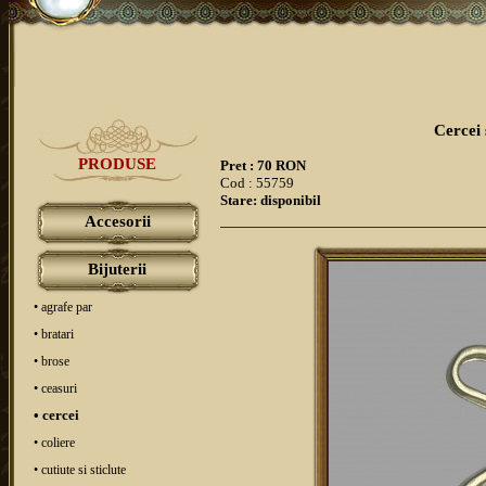
Cercei 
PRODUSE
Pret : 70 RON
Cod : 55759
Stare: disponibil
Accesorii
Bijuterii
• agrafe par
• bratari
• brose
• ceasuri
• cercei
• coliere
• cutiute si sticlute