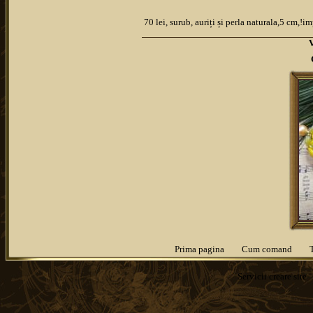
70 lei, surub, auriți și perla naturala,5 cm,!i
Prima pagina
Cum comand
Servicii
creare site