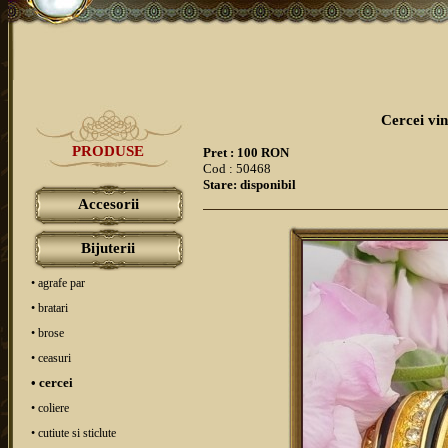
Cercei vint
PRODUSE
Pret : 100 RON
Cod : 50468
Stare: disponibil
Accesorii
Bijuterii
• agrafe par
• bratari
• brose
• ceasuri
• cercei
• coliere
• cutiute si sticlute