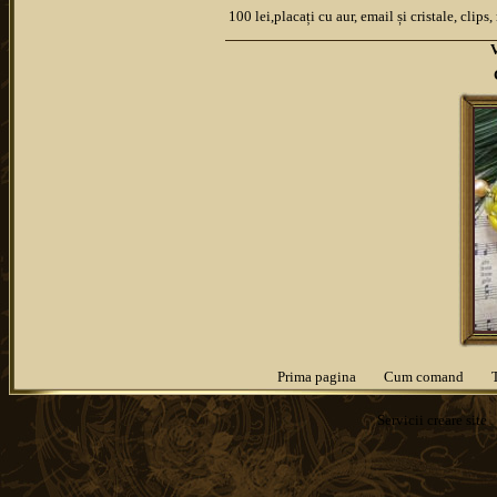
100 lei,placați cu aur, email și cristale, clip
Prima pagina
Cum comand
Servicii
creare site