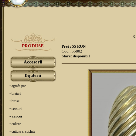
C
PRODUSE
Pret : 55 RON
Cod : 55802
Stare: disponibil
Accesorii
Bijuterii
• agrafe par
• bratari
• brose
• ceasuri
• cercei
• coliere
• cutiute si sticlute