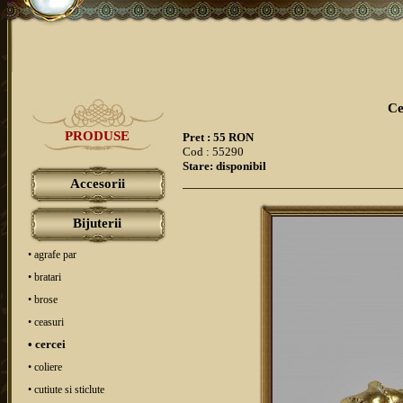
Ce
PRODUSE
Pret : 55 RON
Cod : 55290
Stare: disponibil
Accesorii
Bijuterii
• agrafe par
• bratari
• brose
• ceasuri
• cercei
• coliere
• cutiute si sticlute