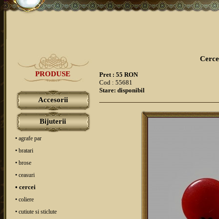
Cercei
PRODUSE
Pret : 55 RON
Cod : 55681
Stare: disponibil
Accesorii
Bijuterii
• agrafe par
• bratari
• brose
• ceasuri
• cercei
• coliere
• cutiute si sticlute