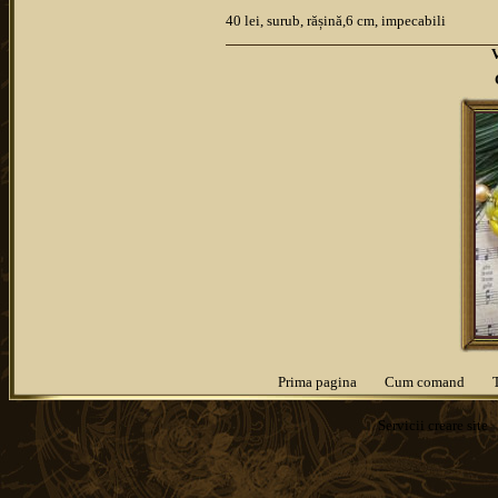
40 lei, surub, rășină,6 cm, impecabili
Prima pagina
Cum comand
Servicii
creare site