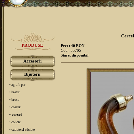
Cercei
PRODUSE
Pret : 40 RON
Cod : 55705
Stare: disponibil
Accesorii
Bijuterii
• agrafe par
• bratari
• brose
• ceasuri
• cercei
• coliere
• cutiute si sticlute