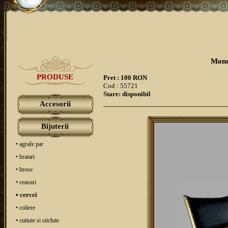
Mone
PRODUSE
Pret : 100 RON
Cod : 55721
Stare: disponibil
Accesorii
Bijuterii
• agrafe par
• bratari
• brose
• ceasuri
• cercei
• coliere
• cutiute si sticlute