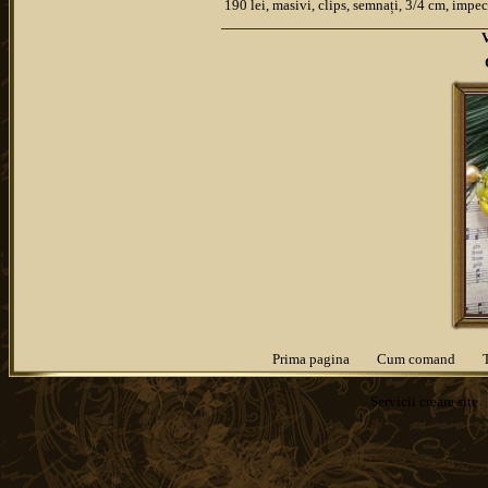
190 lei, masivi, clips, semnați, 3/4 cm, impe
Prima pagina
Cum comand
Servicii
creare site