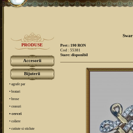
Swaro
PRODUSE
Pret : 190 RON
Cod : 55381
Stare: disponibil
Accesorii
Bijuterii
• agrafe par
• bratari
• brose
• ceasuri
• cercei
• coliere
• cutiute si sticlute