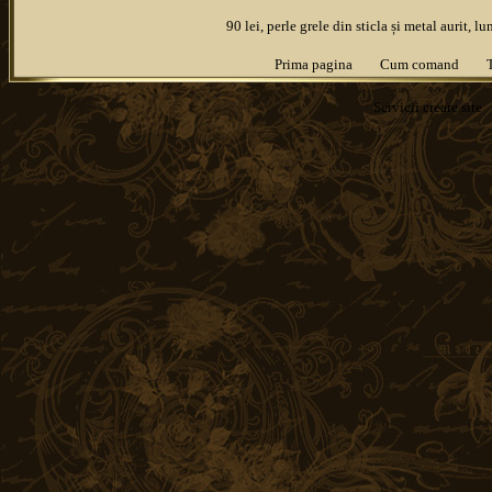
90 lei, perle grele din sticla și metal aurit,
Prima pagina
Cum comand
Servicii
creare site