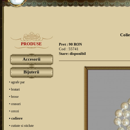
Colie
PRODUSE
Pret : 90 RON
Cod : 55741
Stare: disponibil
Accesorii
Bijuterii
• agrafe par
• bratari
• brose
• ceasuri
• cercei
• coliere
• cutiute si sticlute