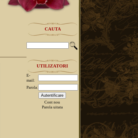
CAUTA
UTILIZATORI
E-
mail:
Parola:
Cont nou
Parola uitata