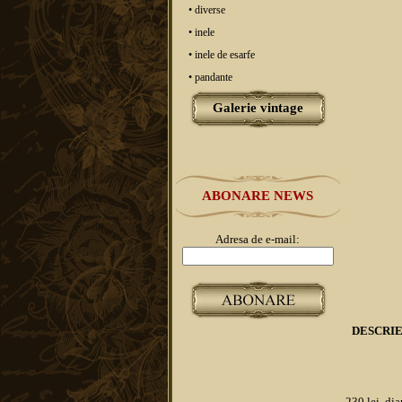
• diverse
• inele
• inele de esarfe
• pandante
Galerie vintage
ABONARE NEWS
Adresa de e-mail:
DESCRI
230 lei, dia