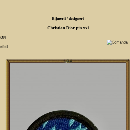
Bijuterii
/
designeri
Christian Dior pin xxl
 RON
3
nibil