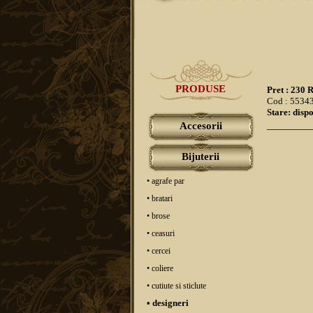
PRODUSE
Pret : 230
Cod : 5534
Stare: dispo
Accesorii
Bijuterii
• agrafe par
• bratari
• brose
• ceasuri
• cercei
• coliere
• cutiute si sticlute
• designeri