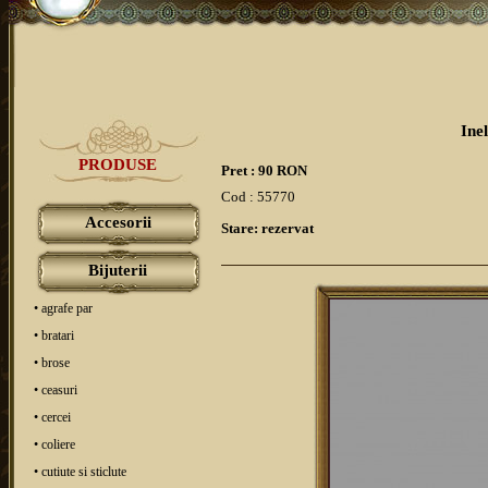
Inel
PRODUSE
Pret : 90 RON
Cod : 55770
Accesorii
Stare: rezervat
Bijuterii
• agrafe par
• bratari
• brose
• ceasuri
• cercei
• coliere
• cutiute si sticlute