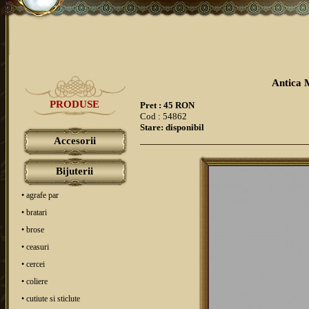
Antica 
PRODUSE
Pret : 45 RON
Cod : 54862
Stare: disponibil
Accesorii
Bijuterii
• agrafe par
• bratari
• brose
• ceasuri
• cercei
• coliere
• cutiute si sticlute