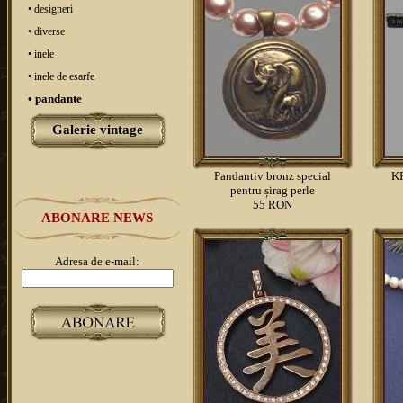
• designeri
• diverse
• inele
• inele de esarfe
• pandante
Galerie vintage
Pandantiv bronz special
KR
pentru șirag perle
55 RON
ABONARE NEWS
Adresa de e-mail: