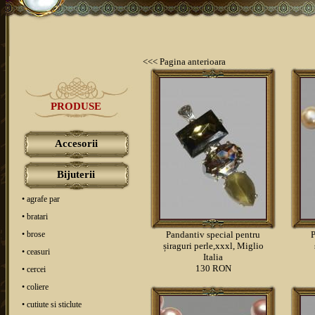
<<< Pagina anterioara
PRODUSE
Accesorii
Bijuterii
• agrafe par
• bratari
• brose
Pandantiv special pentru
P
șiraguri perle,xxxl, Miglio
• ceasuri
Italia
130 RON
• cercei
• coliere
• cutiute si sticlute